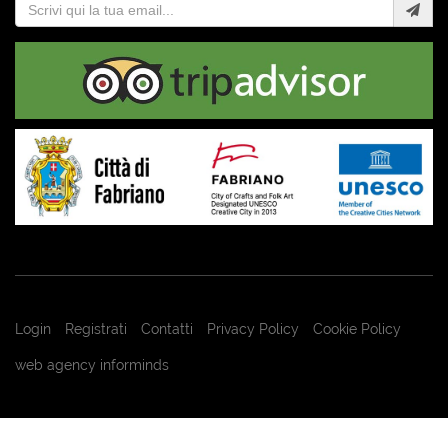
Login
Registrati
Contatti
Privacy Policy
Cookie Policy
web agency informinds